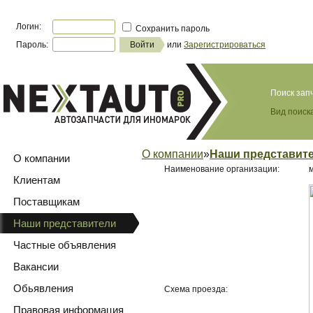
Логин:
Сохранить пароль
Пароль:
или
Зарегистрироваться
Поиск зап
Вид поиска
О компании
»
Наши представит
О компании
Наименование организации:
Клиентам
Поставщикам
Наши представители
Частные объявления
Вакансии
Обьявления
Схема проезда:
Правовая информация